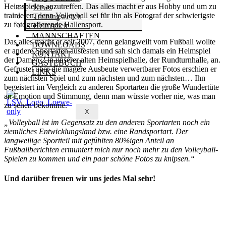
Heimspielen anzutreffen. Das alles macht er aus Hobby und um zu
News
trainieren, denn Volleyball sei für ihn als Fotograf der schwierigste
Trainingszeiten
zu fotografierende Hallensport.
Heimspiele
MANNSCHAFTEN
Das alles macht er seit 2007, denn gelangweilt vom Fußball wollte
DOWNLOADS
er andere Sportarten austesten und sah sich damals ein Heimspiel
KONTAKT
der Damen 2 in unserer alten Heimspielhalle, der Rundturnhalle, an.
GÄSTEBUCH
Gefrustet über die magere Ausbeute verwertbarer Fotos erschien er
LINKS
zum nächsten Spiel und zum nächsten und zum nächsten… Ihn
begeistert im Vergleich zu anderen Sportarten die große Wundertüte
an Emotion und Stimmung, denn man wüsste vorher nie, was man
zu sehen bekomme.
X
„Volleyball ist im Gegensatz zu den anderen Sportarten noch ein
ziemliches Entwicklungsland bzw. eine Randsportart. Der
langweilige Sportteil mit gefühlten 80%igen Anteil an
Fußballberichten ermuntert mich nur noch mehr zu den Volleyball-
Spielen zu kommen und ein paar schöne Fotos zu knipsen.“
Und darüber freuen wir uns jedes Mal sehr!