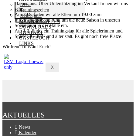
Damen aus. Über Unterstützung im Verkauf freuen wir uns
News
sehr.
Trainingszeiten
Am 29.8. laden wir alle Eltern um 19:00 zum
Heimspiele
Informationsabend rund um die neue Saison in unseren
MANNSCHAFTEN
Sozialraum in der Halle ein.
DOWNLOADS
Am 1.9. findet ein Trainingstag für alle Spielerinnen und
KONTAKT
Spieler JG 2007 und älter statt. Es gibt noch freie Plätze!
GÄSTEBUCH
LINKS
Wir freuen uns auf Euch!
X
AKTUELLES
News
Kalender