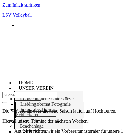
Zum Inhalt springen
LSV Volleyball
kontakt[at]lsv-volleyball.de
LSV Volleyball
HOME
UNSER VEREIN
Vorstand
Kooperationen / Unterstützer
Lieblingsformat Fotografie
Fotografie Thomas
Die Vorbereitung für die neue Saison laufen auf Hochtouren.
Schlierkamp
Sportstätte
Hier all unsere Termine der nächsten Wochen:
Beachanlage
Am 24.8. richten wir ein Vorbereitungsturnier für unsere 1.
AKTUELLES