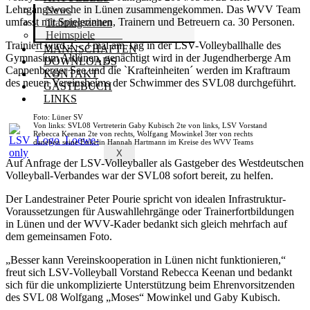
Lehrgangswoche in Lünen zusammengekommen. Das WVV Team
News
umfasst mit Spielerinnen, Trainern und Betreuern ca. 30 Personen.
Trainingszeiten
Heimspiele
Trainiert wird 2 – 3 mal am Tag in der LSV-Volleyballhalle des
MANNSCHAFTEN
Gymnasium Altlünen, genächtigt wird in der Jugendherberge Am
DOWNLOADS
Cappenberger See und die `Krafteinheiten´ werden im Kraftraum
KONTAKT
des neuen Vereinsheims der Schwimmer des SVL08 durchgeführt.
GÄSTEBUCH
LINKS
Foto: Lüner SV
Von links: SVL08 Vertreterin Gaby Kubisch 2te von links, LSV Vorstand
Rebecca Keenan 2te von rechts, Wolfgang Mowinkel 3ter von rechts
daneben seine Enkelin Hannah Hartmann im Kreise des WVV Teams
X
Auf Anfrage der LSV-Volleyballer als Gastgeber des Westdeutschen
Volleyball-Verbandes war der SVL08 sofort bereit, zu helfen.
Der Landestrainer Peter Pourie spricht von idealen Infrastruktur-
Voraussetzungen für Auswahllehrgänge oder Trainerfortbildungen
in Lünen und der WVV-Kader bedankt sich gleich mehrfach auf
dem gemeinsamen Foto.
„Besser kann Vereinskooperation in Lünen nicht funktionieren,“
freut sich LSV-Volleyball Vorstand Rebecca Keenan und bedankt
sich für die unkomplizierte Unterstützung beim Ehrenvorsitzenden
des SVL 08 Wolfgang „Moses“ Mowinkel und Gaby Kubisch.