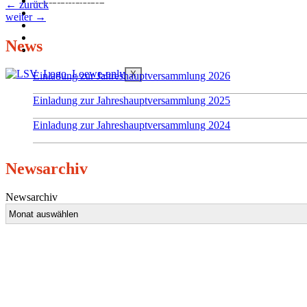
MANNSCHAFTEN
←
zurück
DOWNLOADS
weiter
→
KONTAKT
GÄSTEBUCH
News
LINKS
X
Einladung zur Jahreshauptversammlung 2026
Einladung zur Jahreshauptversammlung 2025
Einladung zur Jahreshauptversammlung 2024
Newsarchiv
Newsarchiv