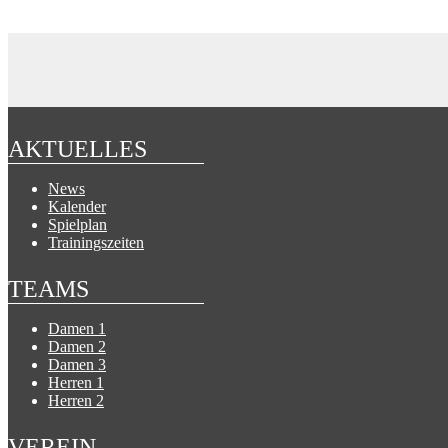
AKTUELLES
News
Kalender
Spielplan
Trainingszeiten
TEAMS
Damen 1
Damen 2
Damen 3
Herren 1
Herren 2
VEREIN