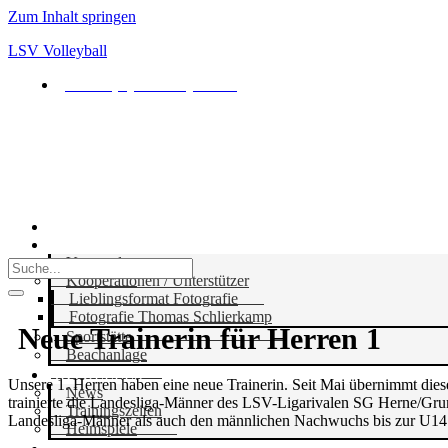
Zum Inhalt springen
LSV Volleyball
kontakt[at]lsv-volleyball.de
LSV Volleyball
HOME
UNSER VEREIN
Vorstand
Kooperationen / Unterstützer
Lieblingsformat Fotografie
Fotografie Thomas Schlierkamp
Neue Trainerin für Herren 1
Sportstätte
Beachanlage
AKTUELLES
Unsere 1. Herren haben eine neue Trainerin. Seit Mai übernimmt die
News
trainierte die Landesliga-Männer des LSV-Ligarivalen SG Herne/Gru
Trainingszeiten
Landesliga-Männer als auch den männlichen Nachwuchs bis zur U14 t
Heimspiele