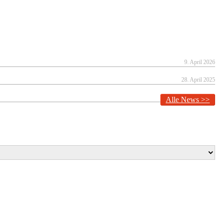
9. April 2026
28. April 2025
19. März 2024
Alle News >>