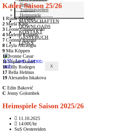
Kader Saison 25/26
News
Trainingszeiten
Heimspiele
1
Riana Neuhaus
MANNSCHAFTEN
2
Marla Kaus
DOWNLOADS
3
Leonie Gidaszewski
KONTAKT
4
Marlene Köppen
GÄSTEBUCH
7
Corinna Itzenga
LINKS
8
Leyla Akcaoglu
9
Mia Köppen
10
Ivonne Casar
11
Sophie Daniel
X
16
Lilly Rodegro
17
Bella Helmus
19
Alexandra Iskakova
C
Edin Baković
C
Jenny Golombek
Heimspiele Saison 2025/26
11.10.2025
14:00Uhr
SuS Oestereiden