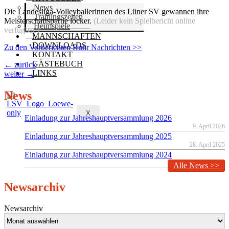
News
Die Landesliga-Volleyballerinnen des Lüner SV gewannen ihre
Trainingszeiten
Meisterschaftspartie locker.
(Leider kein Spielbericht online
Heimspiele
verfügbar.)
MANNSCHAFTEN
DOWNLOADS
Zu den Vorberichten Ruhr Nachrichten >>
KONTAKT
GÄSTEBUCH
←
zurück
LINKS
weiter
→
News
X
Einladung zur Jahreshauptversammlung 2026
9. April 2026
Einladung zur Jahreshauptversammlung 2025
28. April 2025
Einladung zur Jahreshauptversammlung 2024
19. März 2024
Alle News >>
Newsarchiv
Newsarchiv