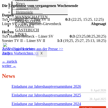
News
Die Ergebnisse vom vergangenen Wochenende
Trainingszeiten
Heimspiele
Damen
MANNSCHAFTEN
TuS Hattingen II – Lüner SV II
0:3
(22:25, 15:25, 12:25)
DOWNLOADS
Lüner SV – TSC Münster-Gievenbeck
Abgesagt
KONTAKT
GÄSTEBUCH
Herren
LINKS
TuS Halden-Herbeck – Lüner SV
0:3
(23:25,08:25,20:25)
Soester TV II – Lüner SV II
1:3
(19;25, 25:27, 25:13, 18:25)
Zu den Spielberichten aus der Presse >>
Zu den Vorberichten >>
X
←
zurück
weiter
→
News
Einladung zur Jahreshauptversammlung 2026
9. April 2026
Einladung zur Jahreshauptversammlung 2025
28. April 2025
Einladung zur Jahreshauptversammlung 2024
19. März 2024