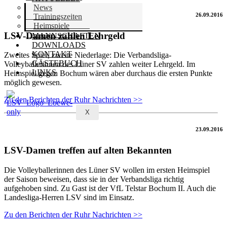
News
26.09.2016
Trainingszeiten
Heimspiele
LSV-Damen zahlen Lehrgeld
MANNSCHAFTEN
DOWNLOADS
KONTAKT
Zweites Spiel, zweite Niederlage: Die Verbandsliga-
GÄSTEBUCH
Volleyballerinnen des Lüner SV zahlen weiter Lehrgeld. Im
LINKS
Heimspiel gegen Bochum wären aber durchaus die ersten Punkte
möglich gewesen.
Zu den Berichten der Ruhr Nachrichten >>
X
23.09.2016
LSV-Damen treffen auf alten Bekannten
Die Volleyballerinnen des Lüner SV wollen im ersten Heimspiel
der Saison beweisen, dass sie in der Verbandsliga richtig
aufgehoben sind. Zu Gast ist der VfL Telstar Bochum II. Auch die
Landesliga-Herren LSV sind im Einsatz.
Zu den Berichten der Ruhr Nachrichten >>